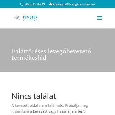
+36303134739
rendeles@holegtechnika.hu
Faláttöréses levegőbevezető
termékcslád
Nincs találat
A keresett oldal nem található. Próbálja meg
finomítani a keresést vagy használja a fenti