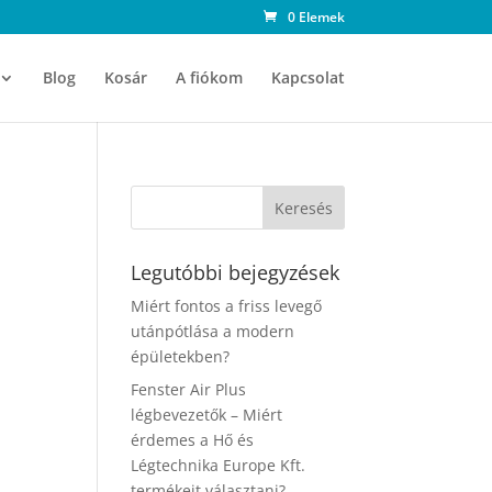
0 Elemek
Blog
Kosár
A fiókom
Kapcsolat
Legutóbbi bejegyzések
Miért fontos a friss levegő
utánpótlása a modern
épületekben?
Fenster Air Plus
légbevezetők – Miért
érdemes a Hő és
Légtechnika Europe Kft.
termékeit választani?