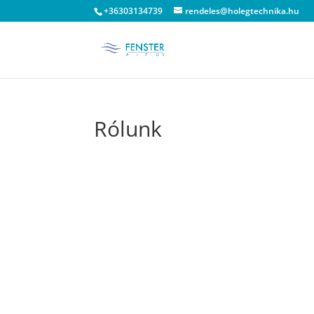
+36303134739
rendeles@holegtechnika.hu
Rólunk