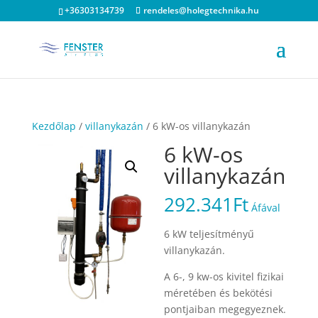
+36303134739
rendeles@holegtechnika.hu
Kezdőlap
/
villanykazán
/ 6 kW-os villanykazán
6 kW-os
villanykazán
292.341
Ft
Áfával
6 kW teljesítményű
villanykazán.
A 6-, 9 kw-os kivitel fizikai
méretében és bekötési
pontjaiban megegyeznek.