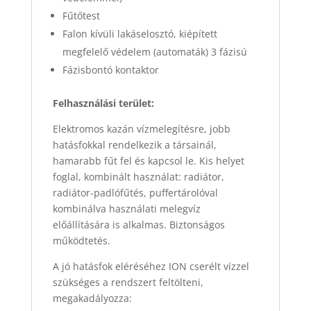
Fűtőtest
Falon kívüli lakáselosztó, kiépített
megfelelő védelem (automaták) 3 fázisú
Fázisbontó kontaktor
Felhasználási terület:
Elektromos kazán vízmelegítésre, jobb
hatásfokkal rendelkezik a társainál,
hamarabb fűt fel és kapcsol le. Kis helyet
foglal, kombinált használat: radiátor,
radiátor-padlófűtés, puffertárolóval
kombinálva használati melegvíz
előállítására is alkalmas. Biztonságos
működtetés.
A jó hatásfok eléréséhez ION cserélt vízzel
szükséges a rendszert feltölteni,
megakadályozza: