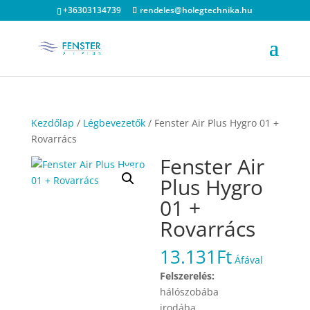
+36303134739
rendeles@holegtechnika.hu
Kezdőlap
/
Légbevezetők
/ Fenster Air Plus Hygro 01 +
Rovarrács
Fenster Air
Plus Hygro
01 +
Rovarrács
13.131
Ft
Áfával
Felszerelés:
hálószobába
irodába