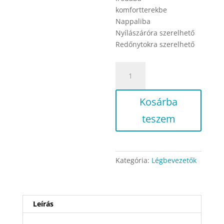
komfortterekbe
Nappaliba
Nyílászáróra szerelhető
Redőnytokra szerelhető
Fenster
Air
Plus
Kosárba
Hygro
01
teszem
+
Rovarrács
mennyiség
Kategória:
Légbevezetők
Leírás