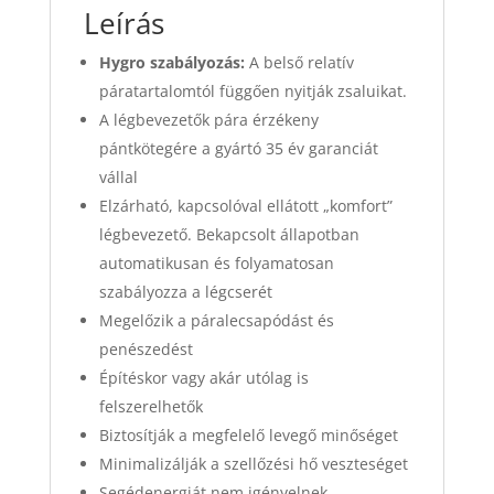
Leírás
Hygro szabályozás:
A belső relatív
páratartalomtól függően nyitják zsaluikat.
A légbevezetők pára érzékeny
pántkötegére a gyártó 35 év garanciát
vállal
Elzárható, kapcsolóval ellátott „komfort”
légbevezető. Bekapcsolt állapotban
automatikusan és folyamatosan
szabályozza a légcserét
Megelőzik a páralecsapódást és
penészedést
Építéskor vagy akár utólag is
felszerelhetők
Biztosítják a megfelelő levegő minőséget
Minimalizálják a szellőzési hő veszteséget
Segédenergiát nem igényelnek